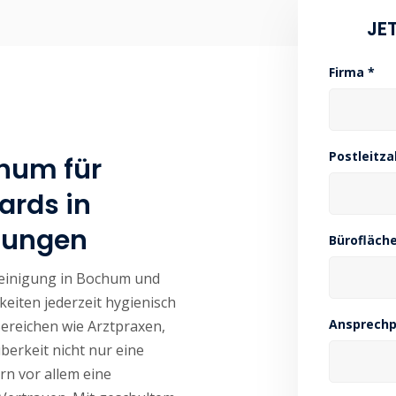
JE
Firma *
Postleitza
chum für
ards in
htungen
Bürofläche
sreinigung in Bochum und
keiten jederzeit hygienisch
Ansprechp
Bereichen wie Arztpraxen,
erkeit nicht nur eine
rn vor allem eine