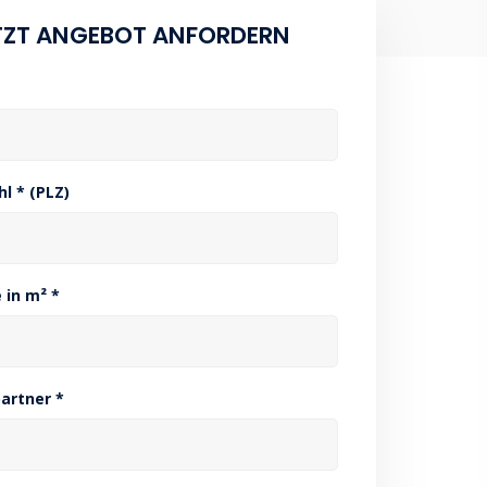
TZT ANGEBOT ANFORDERN
hl * (PLZ)
 in m² *
artner *