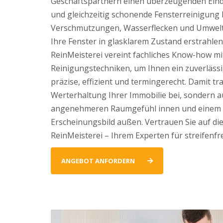
Geschäftspartnern einen überzeugenden Eind
und gleichzeitig schonende Fensterreinigung b
Verschmutzungen, Wasserflecken und Umweltr
Ihre Fenster in glasklarem Zustand erstrahle
ReinMeisterei vereint fachliches Know-how m
Reinigungstechniken, um Ihnen ein zuverlässi
präzise, effizient und termingerecht. Damit tr
Werterhaltung Ihrer Immobilie bei, sondern 
angenehmeren Raumgefühl innen und einem 
Erscheinungsbild außen. Vertrauen Sie auf di
ReinMeisterei – Ihrem Experten für streifenfr
ANGEBOT ANFORDERN