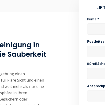
JE
Firma *
Postleitza
reinigung in
ie Sauberkeit
Bürofläche
mgebung einen
für klare Sicht und einen
Ansprechp
nd weit mehr als nur eine
osphäre in Ihren
 Besuchern oder