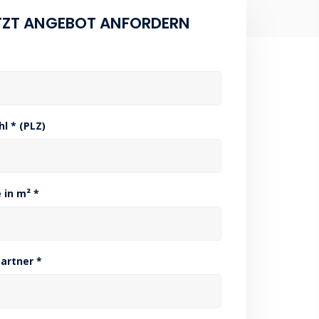
TZT ANGEBOT ANFORDERN
hl * (PLZ)
 in m² *
artner *