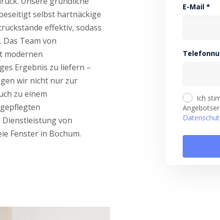
ruck. Unsere gründliche
E-Mail *
eseitigt selbst hartnäckige
ückstände effektiv, sodass
n. Das Team von
it modernen
Telefonn
ges Ergebnis zu liefern –
agen wir nicht nur zur
auch zu einem
Ich st
gepflegten
Angebotsers
Datenschut
e Dienstleistung von
eie Fenster in Bochum.