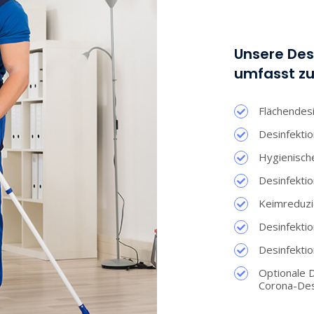
Unsere Des
umfasst zu
Flächendesi
Desinfektio
Hygienische
Desinfekti
Keimreduzi
Desinfekti
Desinfekti
Optionale D
Corona-Des