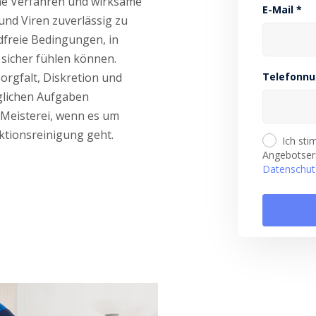
rne Verfahren und wirksame
E-Mail *
und Viren zuverlässig zu
dfreie Bedingungen, in
sicher fühlen können.
orgfalt, Diskretion und
Telefonn
täglichen Aufgaben
nMeisterei, wenn es um
ktionsreinigung geht.
Ich st
Angebotsers
Datenschut