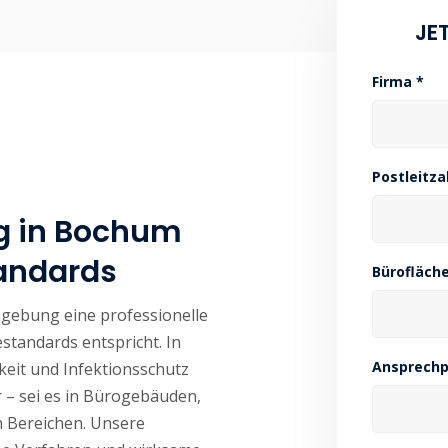
JE
Firma *
Postleitza
ng in Bochum
tandards
Bürofläche
gebung eine professionelle
standards entspricht. In
Ansprechp
eit und Infektionsschutz
r – sei es in Bürogebäuden,
n Bereichen. Unsere