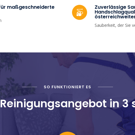
 für maßgeschneiderte
Zuverlässige Sa
Handschlagquali
österreichweite
n
Sauberkeit, der Sie 
SO FUNKTIONIERT ES
r Reinigungsangebot in 3 