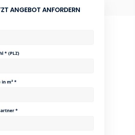
TZT ANGEBOT ANFORDERN
hl * (PLZ)
 in m² *
artner *